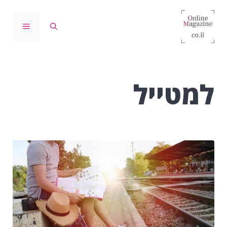
דלג
תוכן
תפריט
למטייל