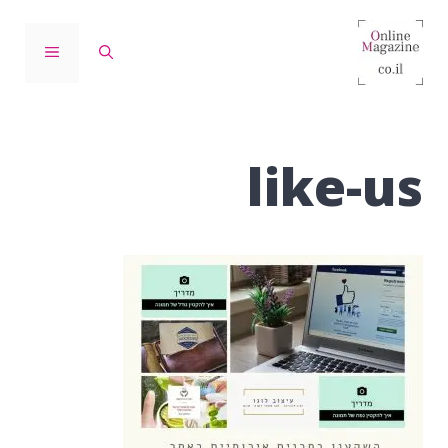
דלג
תוכן
תפריט
like-us