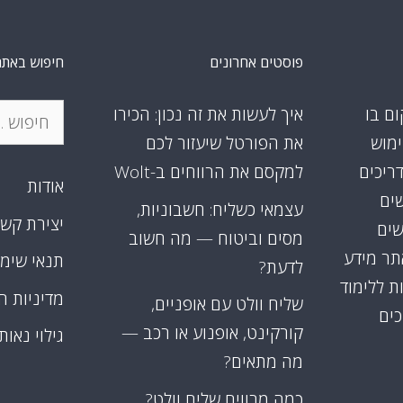
פוסטים אחרונים
חיפוש באתר
חיפוש:
ום בו
איך לעשות את זה נכון: הכירו
ימוש
את הפורטל שיעזור לכם
דריכים
למקסם את הרווחים ב-Wolt
אודות
שים
עצמאי כשליח: חשבוניות,
יצירת קש
שים
מסים וביטוח — מה חשוב
אתר מידע
תנאי שימ
לדעת?
ת ללימוד
מדיניות ה
שליח וולט עם אופניים,
כים
קורקינט, אופנוע או רכב —
גילוי נאות
מה מתאים?
כמה מרוויח שליח וולט?