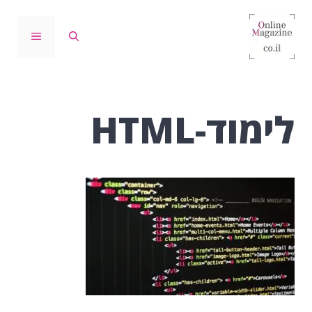
דלג
תוכן
תפריט
לימוד-HTML