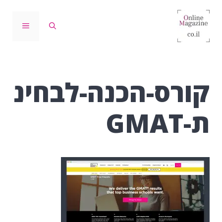
דלג
תוכן
תפריט
קורס-הכנה-לבחינ
ת-GMAT