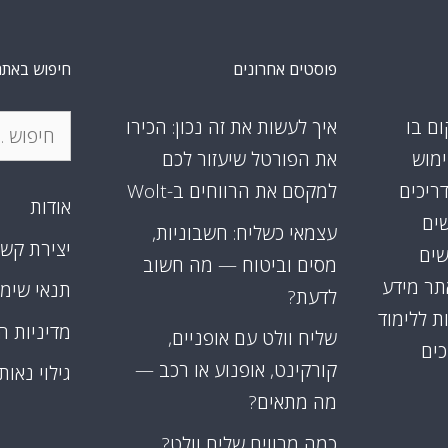
פוסטים אחרונים
חיפוש באתר
חיפוש:
ום בו
איך לעשות את זה נכון: הכירו
ימוש
את הפורטל שיעזור לכם
דריכים
למקסם את הרווחים ב-Wolt
אודות
שים
עצמאי כשליח: חשבוניות,
יצירת קש
שים
מסים וביטוח — מה חשוב
אתר מידע
תנאי שימ
לדעת?
ת ללימוד
מדיניות ה
שליח וולט עם אופניים,
כים
קורקינט, אופנוע או רכב —
גילוי נאות
מה מתאים?
כמה מרוויח שליח וולט?