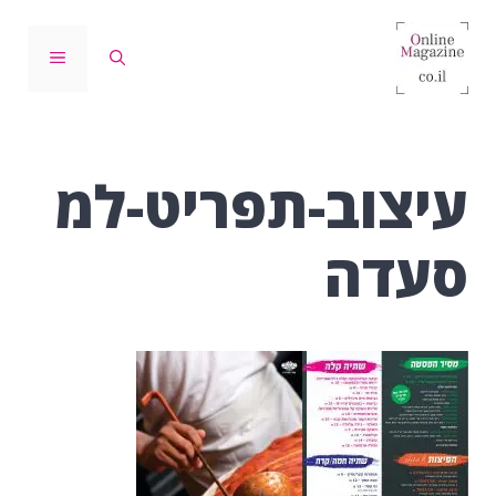
דלג
תוכן
תפריט
עיצוב-תפריט-למ
סעדה