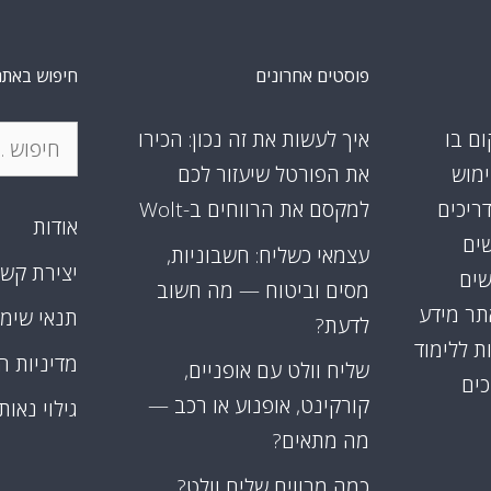
פוסטים אחרונים
חיפוש באתר
חיפוש:
ום בו
איך לעשות את זה נכון: הכירו
ימוש
את הפורטל שיעזור לכם
דריכים
למקסם את הרווחים ב-Wolt
אודות
שים
עצמאי כשליח: חשבוניות,
יצירת קש
שים
מסים וביטוח — מה חשוב
אתר מידע
תנאי שימ
לדעת?
ת ללימוד
מדיניות ה
שליח וולט עם אופניים,
כים
קורקינט, אופנוע או רכב —
גילוי נאות
מה מתאים?
כמה מרוויח שליח וולט?