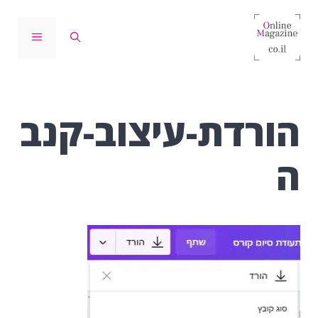
דלג
תוכן
תפריט
הורדת-עיצוב-קנב
ה