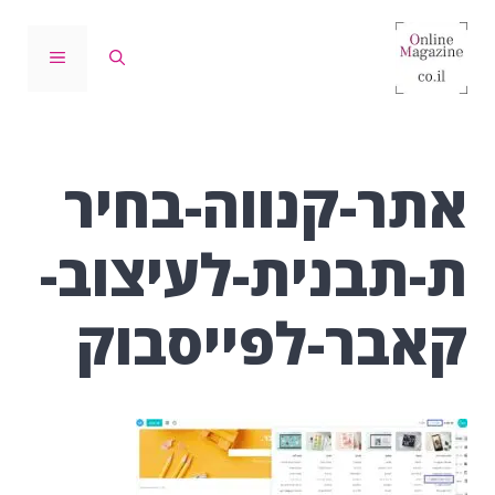
דלג
תוכן
תפריט
אתר-קנווה-בחיר
ת-תבנית-לעיצוב-
קאבר-לפייסבוק