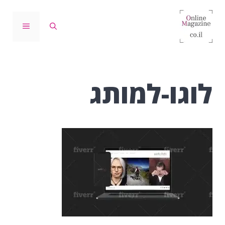
דלג
תוכן
תפריט
לוגו-למותג