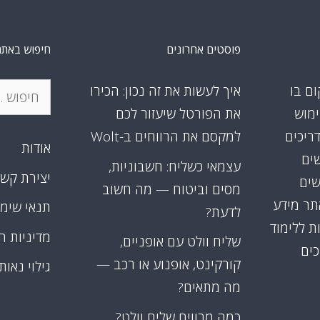
פוסטים אחרונים
חיפוש באתר
חיפוש:
ום בו
איך לעשות את זה נכון: הכירו
ימוש
את הפורטל שיעזור לכם
דריכים
למקסם את הרווחים ב-Wolt
אודות
שים
עצמאי כשליח: חשבוניות,
יצירת קש
שים
מסים וביטוח — מה חשוב
אתר מידע
תנאי שימ
לדעת?
ת ללימוד
מדיניות ה
שליח וולט עם אופניים,
כים
קורקינט, אופנוע או רכב —
גילוי נאות
מה מתאים?
כמה מרוויח שליח וולט?