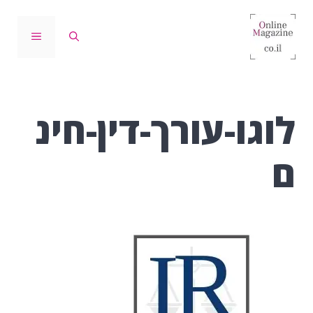
דלג
תוכן
תפריט
לוגו-עורך-דין-חינ
ם