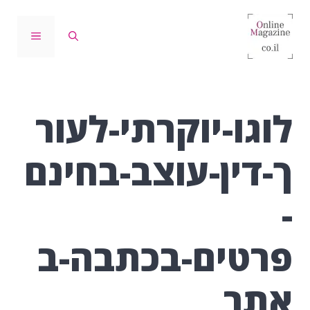
דלג
תוכן
תפריט
לוגו-יוקרתי-לעור
ך-דין-עוצב-בחינם
-
פרטים-בכתבה-ב
אתר