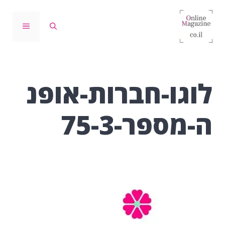
דלג
תוכן
תפריט
לוגו-חברות-אופנ
ה-מספר-75-3