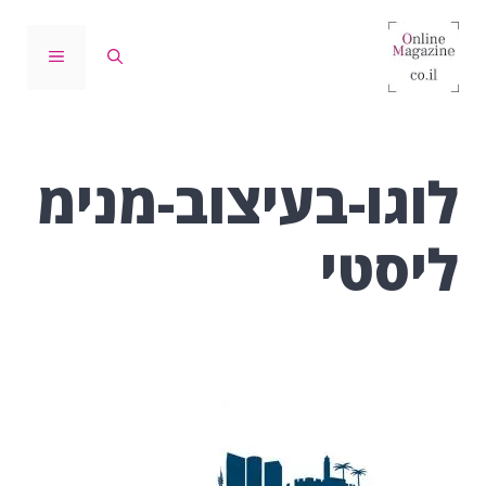
דלג
תוכן
תפריט
לוגו-בעיצוב-מנימ
ליסטי