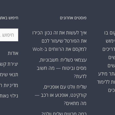
פוסטים אחרונים
חיפוש באתר
חיפוש:
ום בו
איך לעשות את זה נכון: הכירו
ימוש
את הפורטל שיעזור לכם
דריכים
למקסם את הרווחים ב-Wolt
אודות
שים
עצמאי כשליח: חשבוניות,
יצירת קש
שים
מסים וביטוח — מה חשוב
אתר מידע
תנאי שימ
לדעת?
ת ללימוד
מדיניות ה
שליח וולט עם אופניים,
כים
קורקינט, אופנוע או רכב —
גילוי נאות
מה מתאים?
כמה מרוויח שליח וולט?