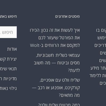
פוסטים אחרונים
חיפוש באתר
חיפוש:
ום בו
איך לעשות את זה נכון: הכירו
ימוש
את הפורטל שיעזור לכם
דריכים
למקסם את הרווחים ב-Wolt
אודות
שים
עצמאי כשליח: חשבוניות,
יצירת קש
שים
מסים וביטוח — מה חשוב
אתר מידע
תנאי שימ
לדעת?
ת ללימוד
מדיניות ה
שליח וולט עם אופניים,
כים
קורקינט, אופנוע או רכב —
גילוי נאות
מה מתאים?
כמה מרוויח שליח וולט?