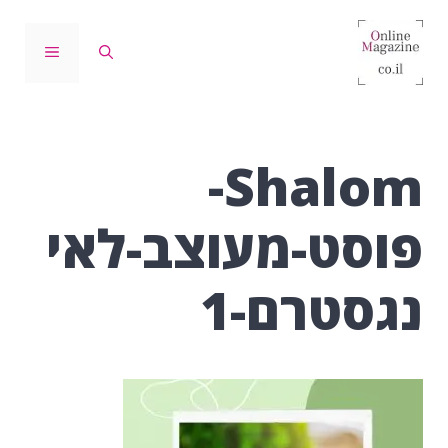
דלג
תוכן
תפריט
Shalom-
פוסט-מעוצב-לאי
נגסטרם-1