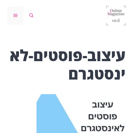
דלג
תוכן
תפריט
עיצוב-פוסטים-לא
ינסטגרם