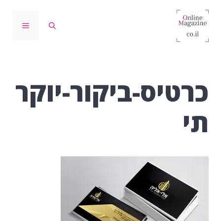
דלג
תוכן
תפריט
כרטיס-ביקור-יוקר
תי