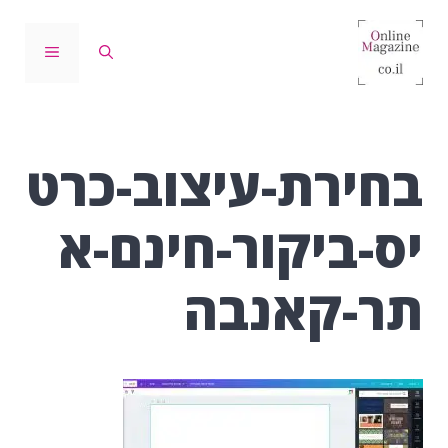
דלג
תוכן
תפריט
בחירת-עיצוב-כרט
יס-ביקור-חינם-א
תר-קאנבה