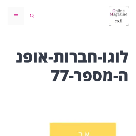
דלג
תוכן
תפריט
לוגו-חברות-אופנ
ה-מספר-77