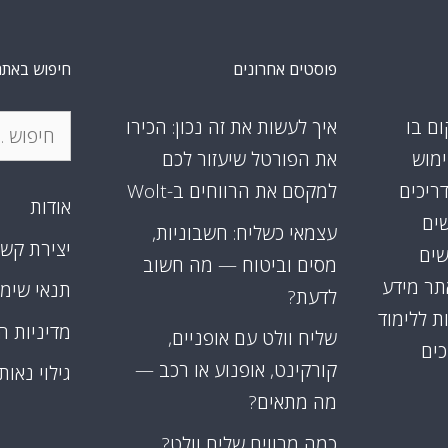
פוסטים אחרונים
חיפוש באתר
חיפוש:
ום בו
איך לעשות את זה נכון: הכירו
ימוש
את הפורטל שיעזור לכם
דריכים
למקסם את הרווחים ב-Wolt
אודות
שים
עצמאי כשליח: חשבוניות,
יצירת קש
שים
מסים וביטוח — מה חשוב
אתר מידע
תנאי שימ
לדעת?
ת ללימוד
מדיניות ה
שליח וולט עם אופניים,
כים
קורקינט, אופנוע או רכב —
גילוי נאות
מה מתאים?
כמה מרוויח שליח וולט?