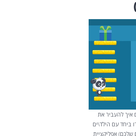
 איך להעביר את
 ביחד עם הילד\ים
 שלכם) אפליקציית