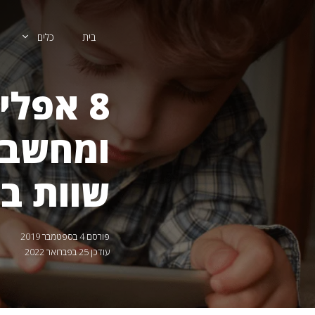
דלג
תוכן
בית
כלים
8 אפלי
ומחשבה
שוות ב
פורסם
4 בספטמבר 2019
עודכן
25 בפברואר 2022