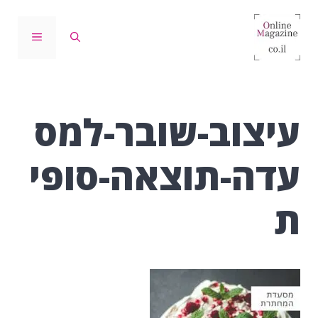
דלג
תוכן
תפריט
עיצוב-שובר-למס
עדה-תוצאה-סופי
ת