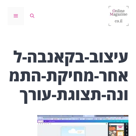
דלג
תוכן
תפריט
עיצוב-בקאנבה-ל
אחר-מחיקת-התמ
ונה-תצוגת-עורך