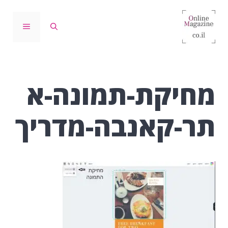
דלג
תוכן
תפריט
מחיקת-תמונה-א
תר-קאנבה-מדריך