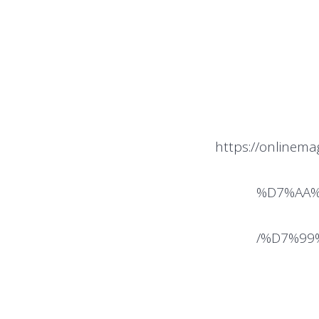
https://online
%D7%AA%
%D7%99