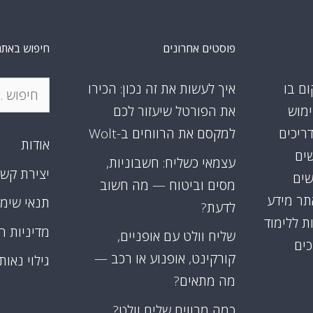
פוסטים אחרונים
חיפוש באתר
חיפוש:
ום בו
איך לעשות את זה נכון: הכירו
ימוש
את הפורטל שיעזור לכם
דריכים
למקסם את הרווחים ב-Wolt
אודות
שים
עצמאי כשליח: חשבוניות,
יצירת קש
שים
מסים וביטוח — מה חשוב
אתר מידע
תנאי שימ
לדעת?
ת ללימוד
מדיניות ה
שליח וולט עם אופניים,
כים
קורקינט, אופנוע או רכב —
גילוי נאות
מה מתאים?
כמה מרוויח שליח וולט?