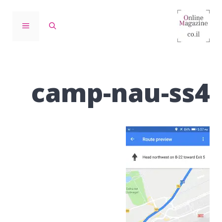
דלג
תוכן
תפריט
camp-nau-ss4