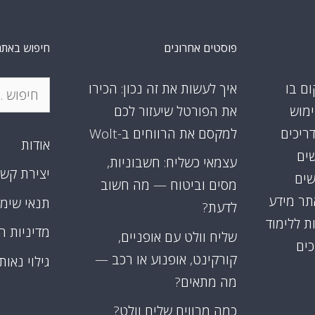
פוסטים אחרונים
חיפוש באתר
חיפוש:
ום בו
איך לעשות את זה נכון: הכירו
ימוש
את הפורטל שיעזור לכם
דריכים
למקסם את הרווחים ב-Wolt
אודות
שים
עצמאי כשליח: חשבוניות,
יצירת קש
שים
מסים וביטוח — מה חשוב
אתר מידע
תנאי שימ
לדעת?
ת ללימוד
מדיניות ה
שליח וולט עם אופניים,
כים
קורקינט, אופנוע או רכב —
גילוי נאות
מה מתאים?
כמה מרוויח שליח וולט?