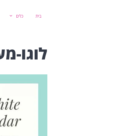
דלג
תוכן
בית
כלים
לוגו-מע